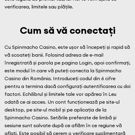
este legată de profilul tău, iar noi te vom ajuta cu
verificarea, limitele sau plățile.
Cum să vă conectați
Cu Spinmacho Casino, este ușor să începeți și rapid să
vă scoateți banii. Folosind adresa de e-mail
înregistrată și parola pe pagina Login, apoi confirmați,
este modul în care vă puteți conecta la Spinmacho
Casino din România. Introduceți codul din 6 cifre
pentru a termina dacă configurați autentificarea cu doi
factori. Echilibrul și limitele tale vor apărea în Leu
odată ce ai acces. Un cont funcționează pe site-ul
desktop, pe site-ul mobil și pe aplicația de la
Spinmacho Casino. Setările preferate de limbă și
sesiune sunt salvate după ce aflăm în ce regiune vă