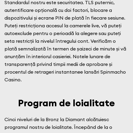
demo-urile sunt disponibile înainte de a vă angaja.
Standardul nostru este securitatea. TLS puternic,
autentificare opțională cu doi factori, blocare a
dispozitivului și ecrane PIN de plată în fiecare sesiune.
Puteți restricționa accesul la camerele live, vă puteți
autoexclude pentru o perioadă la alegere sau puteți
seta restricții la nivelul întregului cont. Verificăm o
plată semnalizată în termen de șaizeci de minute și vă
anunțăm în interiorul casieriei. Notele lunare de
transparență privind timpii medii de aprobare și
procentul de retrageri instantanee lansări Spinmacho
Casino.
Program de loialitate
Cinci niveluri de la Bronz la Diamant alcătuiesc