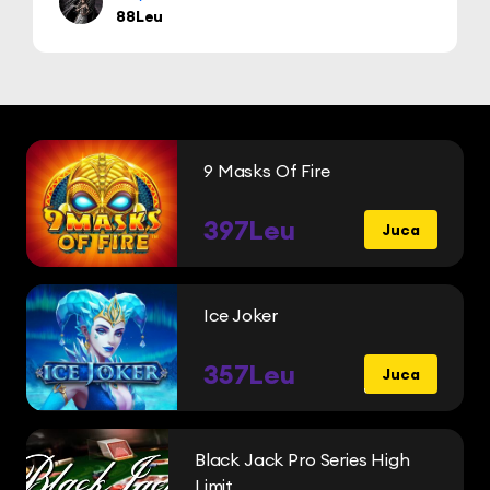
Day Hawk
07:05:19
88Leu
9 Masks Of Fire
397Leu
Juca
Ice Joker
357Leu
Juca
Black Jack Pro Series High