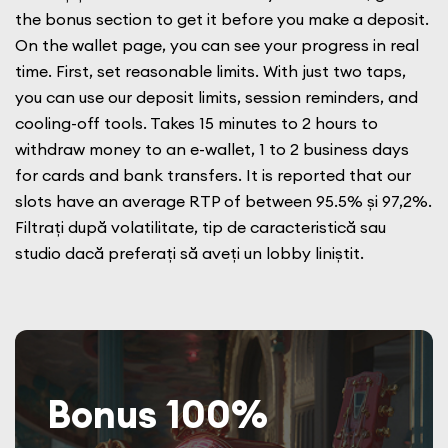
de cărți și 5% from live tables. In your account, go to
the bonus section to get it before you make a deposit.
On the wallet page, you can see your progress in real
time. First, set reasonable limits. With just two taps,
you can use our deposit limits, session reminders, and
cooling-off tools. Takes 15 minutes to 2 hours to
withdraw money to an e-wallet, 1 to 2 business days
for cards and bank transfers. It is reported that our
slots have an average RTP of between 95.5% și 97,2%.
Filtrați după volatilitate, tip de caracteristică sau
studio dacă preferați să aveți un lobby liniștit.
Bonus 100%