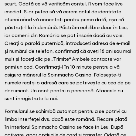
pagina noastră Alăturați-vă și completând formularul
scurt. Odată ce vă verificăm contul, îl vom face live
imediat. S-ar putea să vă cerem actul de identitate
atunci când vă conectați pentru prima dată, așa că
păstrați-l la îndemână. Păstrăm echilibre doar în Leu,
iar oamenii din România se pot înscrie dacă au voie.
Creați o parolă puternică, introduceți adresa de e-mail
și numărul de telefon, confirmați că aveți 18 ani sau mai
mult și faceți clic pe „Trimite“ Ambele contacte vor
primi un cod. Confirmați-l în 10 minute pentru a vă
asigura mânerul la Spinmacho Casino. Folosește-ți
numele real și o adresă care se potrivește cu cea de pe
document. Un cont pentru o persoană. Afacerile nu
sunt înregistrate la noi.
Formularul se schimbă automat pentru a se potrivi cu
limba interfeței dvs. dacă este română. Fiecare plată
în interiorul Spinmacho Casino se face în Leu. După