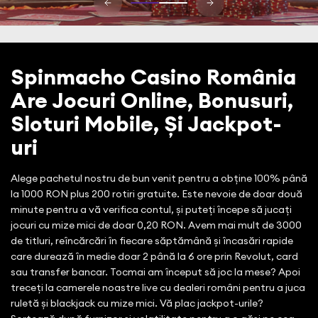
Spinmacho Casino România
Are Jocuri Online, Bonusuri,
Sloturi Mobile, Și Jackpot-
uri
Alege pachetul nostru de bun venit pentru a obține 100% până
la 1000 RON plus 200 rotiri gratuite. Este nevoie de doar două
minute pentru a vă verifica contul, și puteți începe să jucați
jocuri cu mize mici de doar 0,20 RON. Avem mai mult de 3000
de titluri, reîncărcări în fiecare săptămână și încasări rapide
care durează în medie doar 2 până la 6 ore prin Revolut, card
sau transfer bancar. Tocmai am început să joc la mese? Apoi
treceți la camerele noastre live cu dealeri români pentru a juca
ruletă și blackjack cu mize mici. Vă plac jackpot-urile?