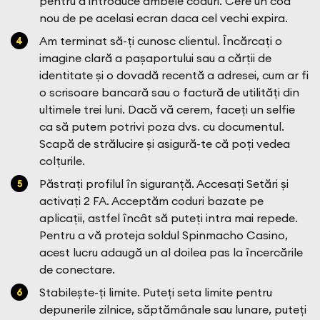
pentru a introduce ambele coduri. Cere un cod
nou de pe acelasi ecran daca cel vechi expira.
Am terminat să-ți cunosc clientul. Încărcați o
imagine clară a pașaportului sau a cărții de
identitate și o dovadă recentă a adresei, cum ar fi
o scrisoare bancară sau o factură de utilități din
ultimele trei luni. Dacă vă cerem, faceți un selfie
ca să putem potrivi poza dvs. cu documentul.
Scapă de strălucire și asigură-te că poți vedea
colțurile.
Păstrați profilul în siguranță. Accesați Setări și
activați 2 FA. Acceptăm coduri bazate pe
aplicații, astfel încât să puteți intra mai repede.
Pentru a vă proteja soldul Spinmacho Casino,
acest lucru adaugă un al doilea pas la încercările
de conectare.
Stabilește-ți limite. Puteți seta limite pentru