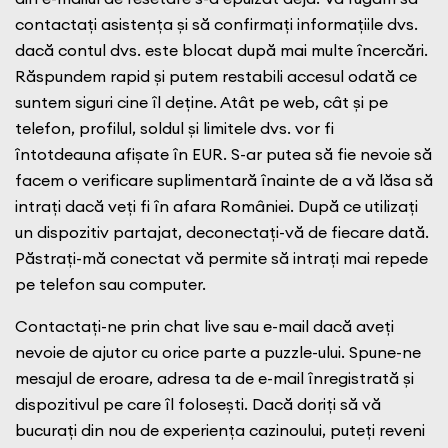
din e-mailul de resetare s-a epuizat deja. Vă rugăm să
contactați asistența și să confirmați informațiile dvs.
dacă contul dvs. este blocat după mai multe încercări.
Răspundem rapid și putem restabili accesul odată ce
suntem siguri cine îl deține. Atât pe web, cât și pe
telefon, profilul, soldul și limitele dvs. vor fi
întotdeauna afișate în EUR. S-ar putea să fie nevoie să
facem o verificare suplimentară înainte de a vă lăsa să
intrați dacă veți fi în afara României. După ce utilizați
un dispozitiv partajat, deconectați-vă de fiecare dată.
Păstrați-mă conectat vă permite să intrați mai repede
pe telefon sau computer.
Contactați-ne prin chat live sau e-mail dacă aveți
nevoie de ajutor cu orice parte a puzzle-ului. Spune-ne
mesajul de eroare, adresa ta de e-mail înregistrată și
dispozitivul pe care îl folosești. Dacă doriți să vă