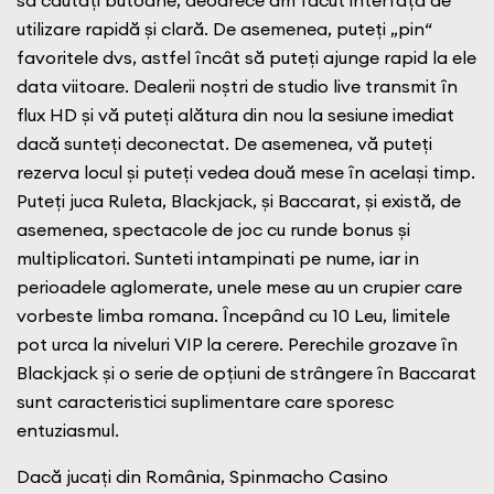
să căutați butoane, deoarece am făcut interfața de
utilizare rapidă și clară. De asemenea, puteți „pin“
favoritele dvs, astfel încât să puteți ajunge rapid la ele
data viitoare. Dealerii noștri de studio live transmit în
flux HD și vă puteți alătura din nou la sesiune imediat
dacă sunteți deconectat. De asemenea, vă puteți
rezerva locul și puteți vedea două mese în același timp.
Puteți juca Ruleta, Blackjack, și Baccarat, și există, de
asemenea, spectacole de joc cu runde bonus și
multiplicatori. Sunteti intampinati pe nume, iar in
perioadele aglomerate, unele mese au un crupier care
vorbeste limba romana. Începând cu 10 Leu, limitele
pot urca la niveluri VIP la cerere. Perechile grozave în
Blackjack și o serie de opțiuni de strângere în Baccarat
sunt caracteristici suplimentare care sporesc
entuziasmul.