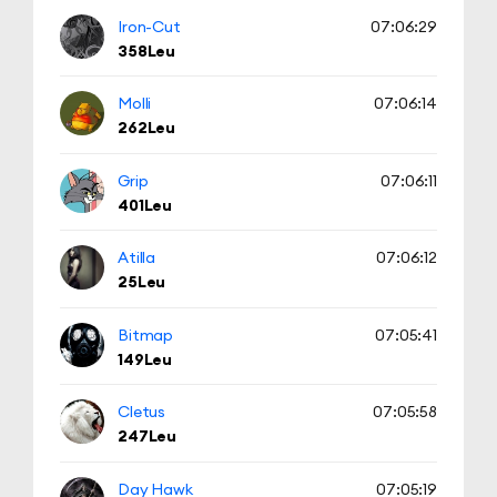
Iron-Cut
07:06:29
358Leu
Molli
07:06:14
262Leu
Grip
07:06:11
401Leu
Atilla
07:06:12
25Leu
Bitmap
07:05:41
149Leu
Cletus
07:05:58
247Leu