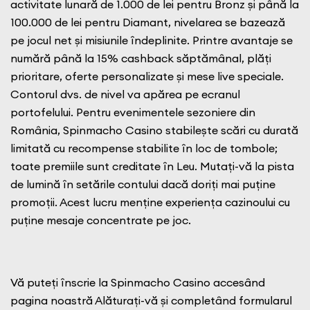
programul nostru de loialitate. Începând de la o
activitate lunară de 1.000 de lei pentru Bronz și până la
100.000 de lei pentru Diamant, nivelarea se bazează
pe jocul net și misiunile îndeplinite. Printre avantaje se
numără până la 15% cashback săptămânal, plăți
prioritare, oferte personalizate și mese live speciale.
Contorul dvs. de nivel va apărea pe ecranul
portofelului. Pentru evenimentele sezoniere din
România, Spinmacho Casino stabilește scări cu durată
limitată cu recompense stabilite în loc de tombole;
toate premiile sunt creditate în Leu. Mutați-vă la pista
de lumină în setările contului dacă doriți mai puține
promoții. Acest lucru menține experiența cazinoului cu
puține mesaje concentrate pe joc.
Vă puteți înscrie la Spinmacho Casino accesând