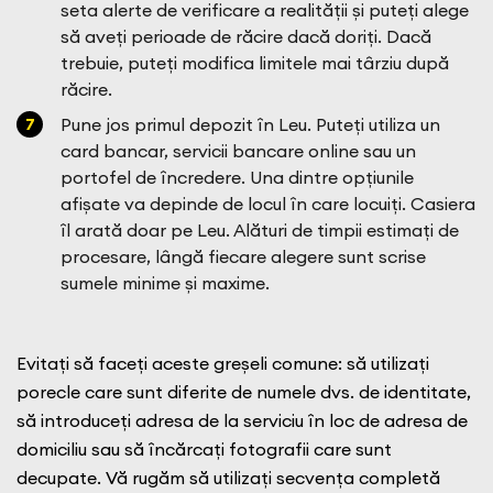
depunerile zilnice, săptămânale sau lunare, puteți
seta alerte de verificare a realității și puteți alege
să aveți perioade de răcire dacă doriți. Dacă
trebuie, puteți modifica limitele mai târziu după
răcire.
Pune jos primul depozit în Leu. Puteți utiliza un
card bancar, servicii bancare online sau un
portofel de încredere. Una dintre opțiunile
afișate va depinde de locul în care locuiți. Casiera
îl arată doar pe Leu. Alături de timpii estimaţi de
procesare, lângă fiecare alegere sunt scrise
sumele minime şi maxime.
Evitați să faceți aceste greșeli comune: să utilizați
porecle care sunt diferite de numele dvs. de identitate,
să introduceți adresa de la serviciu în loc de adresa de
domiciliu sau să încărcați fotografii care sunt