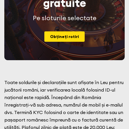
gratuite
Pe sloturile selectate
Obțineți rotiri
Toate soldurile și declarațiile sunt afișate în Leu pentru
jucătorii români, iar verificarea locală folosind ID-ul
național este rapidă. Începând din România
înregistrați-vă sub adresa, numărul de mobil și e-mailul
dvs. Termină KYC folosind o carte de identitate sau un
pașaport românesc împreună cu o factură curentă de