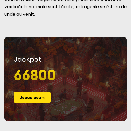
activare, apar opțiunile de card și transfer. Odată ce
verificările normale sunt făcute, retragerile se întorc de
unde au venit.
Jackpot
66800
Joacă acum